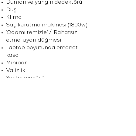
Duman ve yangın dedektörü
Duş
Klima
Saç kurutma makinesi (1800w)
‘Odamı temizle’ / ‘Rahatsız
etme’ uyarı düğmesi
Laptop boyutunda emanet
kasa
Minibar
Valizlik
Yastık menüsü
Turn down hizmeti
ŞARTLAR VE POLİTİKALAR
KVK Kanunu Aydınlatma Metni
Veri Sahibinin Başvuru Formu